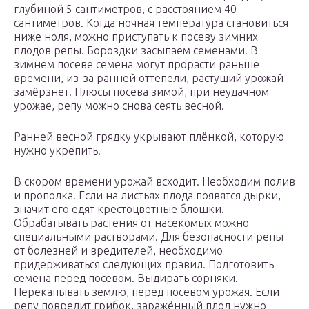
глубиной 5 сантиметров, с расстоянием 40
сантиметров. Когда ночная температура становиться
ниже ноля, можно приступать к посеву зимних
плодов репы. Бороздки засыпаем семенами. В
зимнем посеве семена могут прорасти раньше
времени, из-за ранней оттепели, растущий урожай
замёрзнет. Плюсы посева зимой, при неудачном
урожае, репу можно снова сеять весной.
Ранней весной грядку укрывают плёнкой, которую
нужно укрепить.
В скором времени урожай всходит. Необходим полив
и прополка. Если на листьях плода появятся дырки,
значит его едят крестоцветные блошки.
Обрабатывать растения от насекомых можно
специальными растворами. Для безопасности репы
от болезней и вредителей, необходимо
придерживаться следующих правил. Подготовить
семена перед посевом. Выдирать сорняки.
Перекапывать землю, перед посевом урожая. Если
репу повредит грибок, заражённый плод нужно