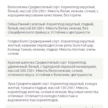
Белоснежка Среднеспелый сорт. Корнеплод округлый,
белый, массой 250-290 г. Мякоть белая, нежная, сочная, с
хорошими вкусовыми качествами, без горечи.
Гейша Ранний салатный. Корнеплод округлый, гладкий,
белый, массой 60-200 г. Мякоть белая, нежная, без
специфического привкуса. Устойчив к цветушности.
Голден Болл Среднеранний сорт. Корнеплод округлый,
желтый, название переводится как репа Золотой шар.
Кожица тонкая, нежная, гладкая. Мякоть плотная, очень
сочная.
Красная шапочка Среднеспелый сорт. Корнеплод
удлиненный, белый, с пурпурной окраской на верхушке,
массой 200-250 г. Мякоть белоснежная, сочная,
отличного вкуса. Устойчив к болезням, цветушности.
Луна Среднепоздний сорт. Корнеплод округлый, кожура
желтая, тонкая и гладкая, массой 130-240 г. Мякоть
корнеплода желтая, сочная и нежная. Вкусовые качества
отличные. Отличается холодостойкостью и
выровненностью корнеплодов.