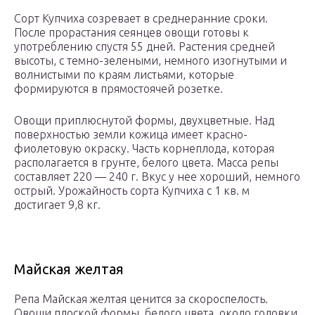
Сорт Купчиха созревает в среднеранние сроки.
После прорастания сеянцев овощи готовы к
употреблению спустя 55 дней. Растения средней
высоты, с темно-зелеными, немного изогнутыми и
волнистыми по краям листьями, которые
формируются в прямостоячей розетке.
Овощи приплюснутой формы, двухцветные. Над
поверхностью земли кожица имеет красно-
фиолетовую окраску. Часть корнеплода, которая
располагается в грунте, белого цвета. Масса репы
составляет 220 — 240 г. Вкус у нее хороший, немного
острый. Урожайность сорта Купчиха с 1 кв. м
достигает 9,8 кг.
Майская желтая
Репа Майская желтая ценится за скороспелость.
Овощи плоской формы, белого цвета, около головки