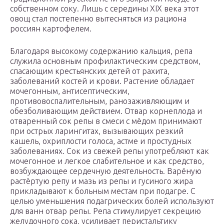
собственном соку. Лишь с середины XIX века этот
овощ стал постепенно вытесняться из рациона
россиян картофелем.
Благодаря высокому содержанию кальция, репа
служила основным профилактическим средством,
спасающим крестьянских детей от рахита,
заболеваний костей и крови. Растение обладает
мочегонным, антисептическим,
противовоспалительным, ранозаживляющим и
обезболивающим действием. Отвар корнеплода и
отваренный сок репы в смеси с мёдом принимают
при острых ларингитах, вызывающих резкий
кашель, охриплости голоса, астме и простудных
заболеваниях. Сок из свежей репы употребляют как
мочегонное и легкое слабительное и как средство,
возбуждающее сердечную деятельность. Варёную
растёртую репу и мазь из репы и гусиного жира
прикладывают к больным местам при подагре. С
целью уменьшения подагрических болей используют
для ванн отвар репы. Репа стимулирует секрецию
желудочного сока, усиливает перистальтику