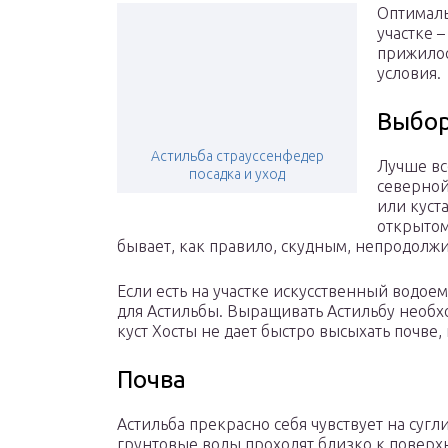
Оптималь
участке 
прижилос
условия.
Выбор
Астильба страуссенфедер
Лучше вс
посадка и уход
северной
или куст
открытом
бывает, как правило, скудным, непродолж
Если есть на участке искусственный водоем
для Астильбы. Выращивать Астильбу необхо
куст Хосты не дает быстро высыхать почве,
Почва
Астильба прекрасно себя чувствует на сугл
грунтовые воды проходят близко к поверх