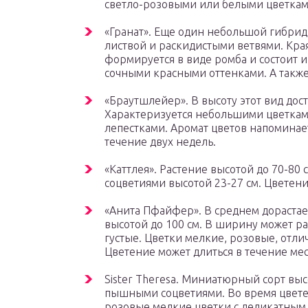
светло-розовыми или белыми цветкам
«Гранат». Еще один небольшой гибрид,
листвой и раскидистыми ветвями. Края
формируется в виде ромба и состоит 
сочными красными оттенками. А также
«Браутшлейер». В высоту этот вид дости
Характеризуется небольшими цветкам
лепестками. Аромат цветов напоминае
течение двух недель.
«Каттлея». Растение высотой до 70-8
соцветиями высотой 23-27 см. Цветени
«Анита Пфайфер». В среднем дорастает
высотой до 100 см. В ширину может раз
густые. Цветки мелкие, розовые, отл
Цветение может длиться в течение мес
Sister Theresa. Миниатюрный сорт вы
пышными соцветиями. Во время цвете
розовые мелкие цветки с деликатным