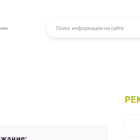
ниях
РЕ
жание: