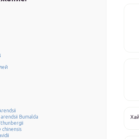
д
лей
rendsii
Ха
 arendsii Bumalda
 thunbergii
 chinensis
vidii