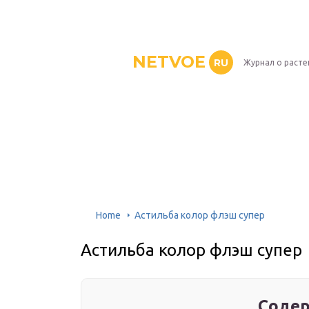
NETVOE
RU
Журнал о расте
Home
Астильба колор флэш супер
Астильба колор флэш супер
Содер