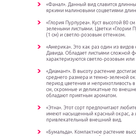
«Фанал». Данный вид славится длинн
яркими малиновыми соцветиями длино
«Глория Пурпуреа». Куст высотой 80 с
зелеными листьями. Цветки «Глории 
(1 см) и светло-розовым оттенком.
«Америка». Это как раз один из видов
Давида. Обладает листьями сложной ф
характеризуются светло-розовым или
«Диамант». В высоту растение достигае
среднего размера и темно-зеленой ок
период цветения и неприхотливость в
см, скромные и деликатные по внешне
обладают приятным ароматом.
«Этна». Этот сорт предпочитают люби
имеют насыщенный красный окрас, а ли
привлекательный внешний вид.
«Бумальда». Компактное растение вы