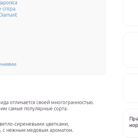
japonica
 crispa
 Diamant
тениями
ида отличается своей многогранностью.
рим самые популярные сорта.
Пра
 светло-сиреневыми цветками,
нор
 с нежным медовым ароматом.