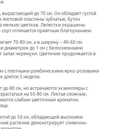
и.
 вырастающий до 70 см. Он обладает густой
 листовой пластины зубчатые, бутон
из мелких цветков. Лепестки окрашены
 сорт отличается приятным благоуханием.
гает 70-80 см, а в ширину – 40-60 см.
и диаметром до 1 см с белоснежными
т запах черемухи. Цветение продолжается в
0 см с плотными ромбическими ярко-розовыми
е длится 3 недели.
 до 80 см, но встречаются экземпляры с
растаться на 50-80 см. Листья сложные,
ичаются слабым цветочным ароматом.
яца.
сотой до 50 см, обладающий высокими
ния растение демонстрирует сливочно-
 ароматом.