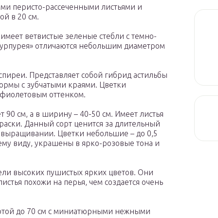
ыми перисто-рассеченными листьями и
й в 20 см.
м имеет ветвистые зеленые стебли с темно-
Пурпурея» отличаются небольшим диаметром
 спиреи. Представляет собой гибрид астильбы
ормы с зубчатыми краями. Цветки
 фиолетовым оттенком.
т 90 см, а в ширину – 40-50 см. Имеет листья
раски. Данный сорт ценится за длительный
 выращивании. Цветки небольшие – до 0,5
му виду, украшены в ярко-розовые тона и
тели высоких пушистых ярких цветов. Они
стья похожи на перья, чем создается очень
сотой до 70 см с миниатюрными нежными