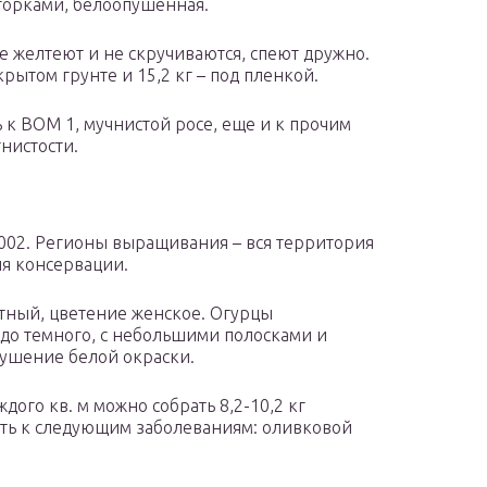
горками, белоопушенная.
не желтеют и не скручиваются, спеют дружно.
ткрытом грунте и 15,2 кг – под пленкой.
 к ВОМ 1, мучнистой росе, еще и к прочим
нистости.
2002. Регионы выращивания – вся территория
я консервации.
тный, цветение женское. Огурцы
 до темного, с небольшими полосками и
пушение белой окраски.
ждого кв. м можно собрать 8,2-10,2 кг
ость к следующим заболеваниям: оливковой