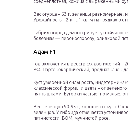
среднеплотная, кожица с выраженными бу
Вес огурца – 63 г, зеленцы равномерные, 
Урожайность – 2 кг с 1 кв. м на грядках в о
Гибрид огурца демонстрирует устойчивость
болезням — пероноспорозу, оливковой пят
Адам F1
Год включения в реестр с/х достижений – 
РФ. Партенокарпический, предназначен дл
Куст умеренной силы роста, индетерминан
классической формы и цвета – от зеленого
пятнышками. Бугорки частые, но малые, о
Вес зеленцов 90-95 г, хорошего вкуса. С ка
зеленцов. У гибрида отмечается устойчив
пятнистости, ВОМ, мучнистой росе.