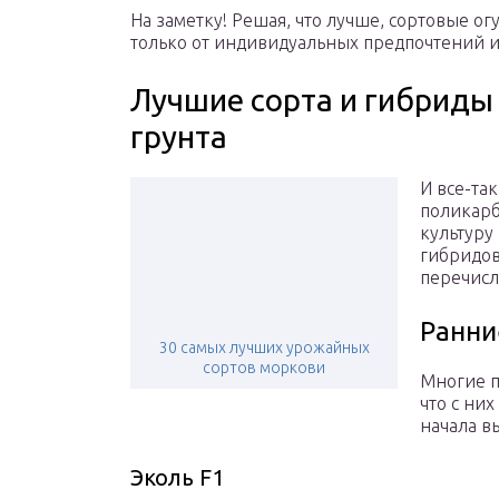
На заметку! Решая, что лучше, сортовые о
только от индивидуальных предпочтений 
Лучшие сорта и гибриды
грунта
И все-та
поликарб
культуру
гибридов
перечисл
Ранни
30 самых лучших урожайных
сортов моркови
Многие 
что с ни
начала в
Эколь F1