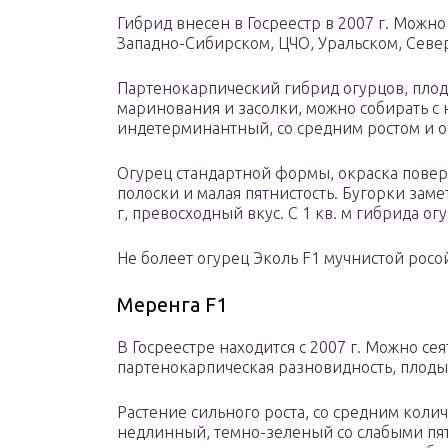
Гибрид внесен в Госреестр в 2007 г. Можно
Западно-Сибирском, ЦЧО, Уральском, Севе
Партенокарпический гибрид огурцов, плод
маринования и засолки, можно собирать с
индетерминантный, со средним ростом и о
Огурец стандартной формы, окраска повер
полоски и малая пятнистость. Бугорки заме
г, превосходный вкус. С 1 кв. м гибрида огу
Не болеет огурец Эколь F1 мучнистой росо
Меренга F1
В Госреестре находится с 2007 г. Можно се
партенокарпическая разновидность, плоды 
Растение сильного роста, со средним коли
недлинный, темно-зеленый со слабыми пя