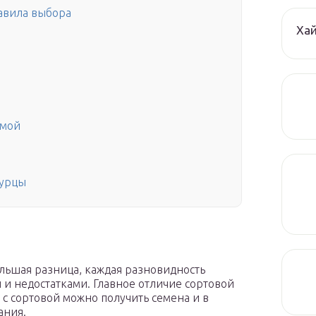
авила выбора
Ха
имой
гурцы
льшая разница, каждая разновидность
и недостатками. Главное отличие сортовой
о с сортовой можно получить семена и в
ания.