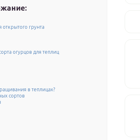
жание:
я открытого грунта
рта огурцов для теплиц
ыращивания в теплицах?
ных сортов
ы