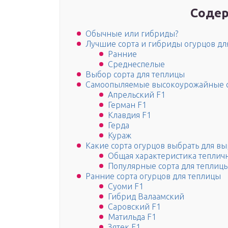
Содер
Обычные или гибриды?
Лучшие сорта и гибриды огурцов дл
Ранние
Среднеспелые
Выбор сорта для теплицы
Самоопыляемые высокоурожайные со
Апрельский F1
Герман F1
Клавдия F1
Герда
Кураж
Какие сорта огурцов выбрать для в
Общая характеристика теплич
Популярные сорта для теплиц
Ранние сорта огурцов для теплицы
Суоми F1
Гибрид Валаамский
Саровский F1
Матильда F1
Зятек F1