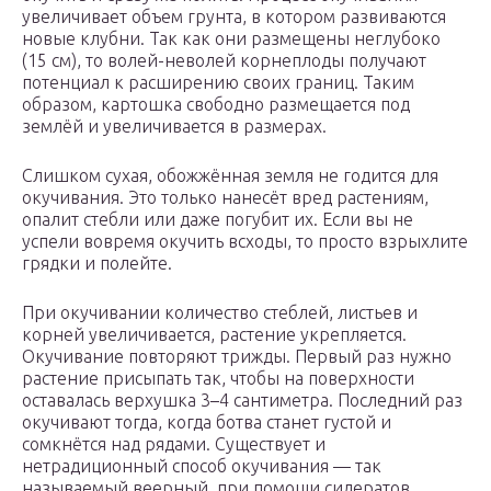
увеличивает объем грунта, в котором развиваются
новые клубни. Так как они размещены неглубоко
(15 см), то волей-неволей корнеплоды получают
потенциал к расширению своих границ. Таким
образом, картошка свободно размещается под
землёй и увеличивается в размерах.
Слишком сухая, обожжённая земля не годится для
окучивания. Это только нанесёт вред растениям,
опалит стебли или даже погубит их. Если вы не
успели вовремя окучить всходы, то просто взрыхлите
грядки и полейте.
При окучивании количество стеблей, листьев и
корней увеличивается, растение укрепляется.
Окучивание повторяют трижды. Первый раз нужно
растение присыпать так, чтобы на поверхности
оставалась верхушка 3–4 сантиметра. Последний раз
окучивают тогда, когда ботва станет густой и
сомкнётся над рядами. Существует и
нетрадиционный способ окучивания — так
называемый веерный, при помощи сидератов.