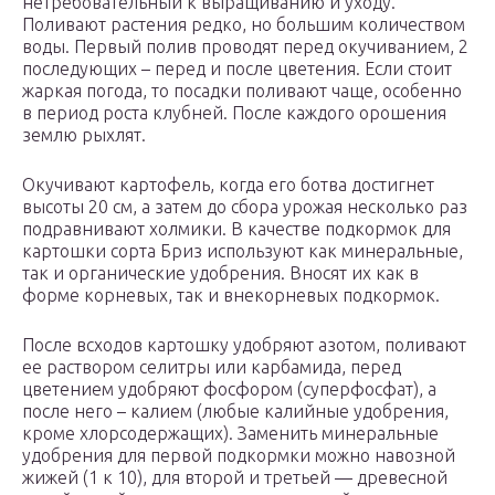
нетребовательный к выращиванию и уходу.
Поливают растения редко, но большим количеством
воды. Первый полив проводят перед окучиванием, 2
последующих – перед и после цветения. Если стоит
жаркая погода, то посадки поливают чаще, особенно
в период роста клубней. После каждого орошения
землю рыхлят.
Окучивают картофель, когда его ботва достигнет
высоты 20 см, а затем до сбора урожая несколько раз
подравнивают холмики. В качестве подкормок для
картошки сорта Бриз используют как минеральные,
так и органические удобрения. Вносят их как в
форме корневых, так и внекорневых подкормок.
После всходов картошку удобряют азотом, поливают
ее раствором селитры или карбамида, перед
цветением удобряют фосфором (суперфосфат), а
после него – калием (любые калийные удобрения,
кроме хлорсодержащих). Заменить минеральные
удобрения для первой подкормки можно навозной
жижей (1 к 10), для второй и третьей — древесной