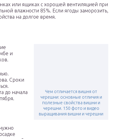
инках или ящиках с хорошей вентиляцией при
льной влажности 85%. Если ягоды заморозить,
ойства на долгое время.
ние
мбе и
ков.
нью.
ова. Сроки
ься.
Чем отличается вишня от
а до начала
черешни: основные отличия и
тября.
полезные свойства вишни и
черешни. 150 фото и видео
выращивания вишни и черешни
 нужно
осадке