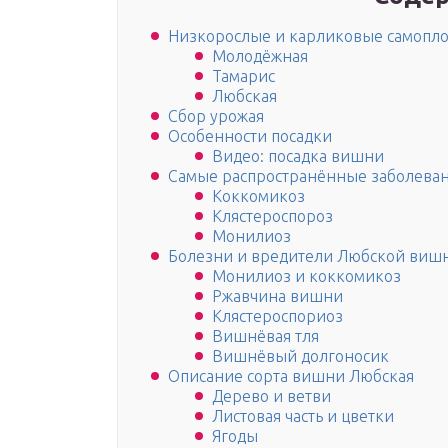
Низкорослые и карликовые самопл
Молодёжная
Тамарис
Любская
Сбор урожая
Особенности посадки
Видео: посадка вишни
Самые распространённые заболева
Коккомикоз
Клястероспороз
Монилиоз
Болезни и вредители Любской виш
Монилиоз и коккомикоз
Ржавчина вишни
Клястероспориоз
Вишнёвая тля
Вишнёвый долгоносик
Описание сорта вишни Любская
Дерево и ветви
Листовая часть и цветки
Ягоды