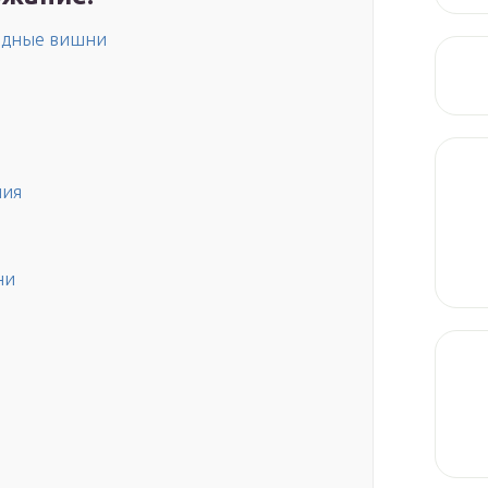
одные вишни
ния
ни