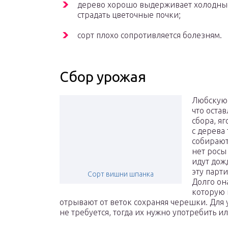
дерево хорошо выдерживает холодные
страдать цветочные почки;
сорт плохо сопротивляется болезням.
Сбор урожая
Любскую 
что оста
сбора, я
с дерева
собирают
нет росы
идут дож
эту парт
Сорт вишни шпанка
Долго он
которую 
отрывают от веток сохраняя черешки. Для 
не требуется, тогда их нужно употребить ил