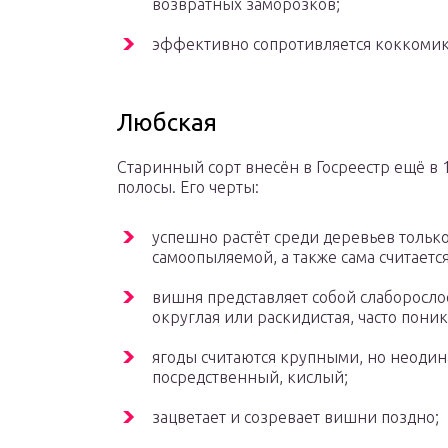
возвратных заморозков;
эффективно сопротивляется коккомик
Любская
Старинный сорт внесён в Госреестр ещё в 
полосы. Его черты:
успешно растёт среди деревьев только 
самоопыляемой, а также сама считаетс
вишня представляет собой слаборосло
округлая или раскидистая, часто поник
ягоды считаются крупными, но неодинак
посредственный, кислый;
зацветает и созревает вишни поздно;