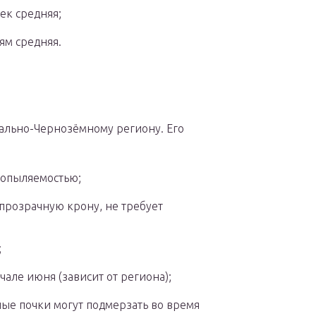
ек средняя;
ям средняя.
трально-Чернозёмному региону. Его
оопыляемостью;
прозрачную крону, не требует
;
ачале июня (зависит от региона);
ые почки могут подмерзать во время