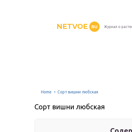
NETVOE
RU
Журнал о расте
Home
Сорт вишни любская
Сорт вишни любская
Содер