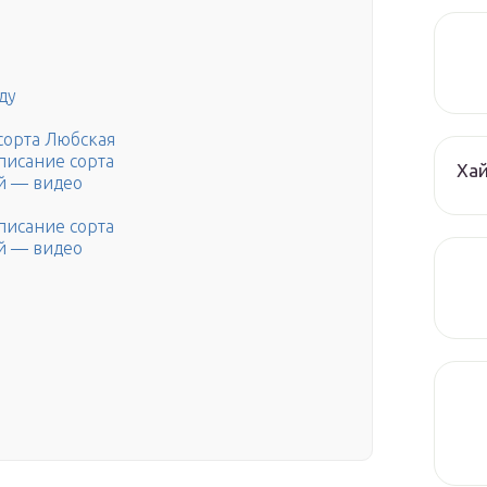
ду
сорта Любская
писание сорта
Ха
й — видео
писание сорта
й — видео