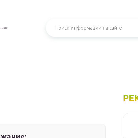
ниях
РЕ
жание: