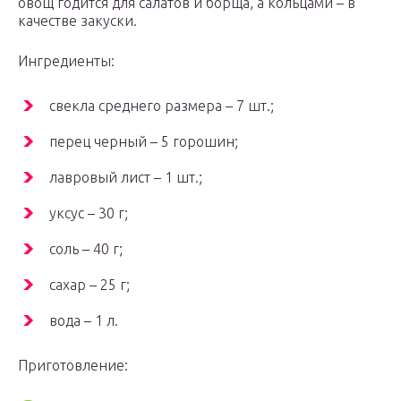
овощ годится для салатов и борща, а кольцами – в
качестве закуски.
Ингредиенты:
свекла среднего размера – 7 шт.;
перец черный – 5 горошин;
лавровый лист – 1 шт.;
уксус – 30 г;
соль – 40 г;
сахар – 25 г;
вода – 1 л.
Приготовление: