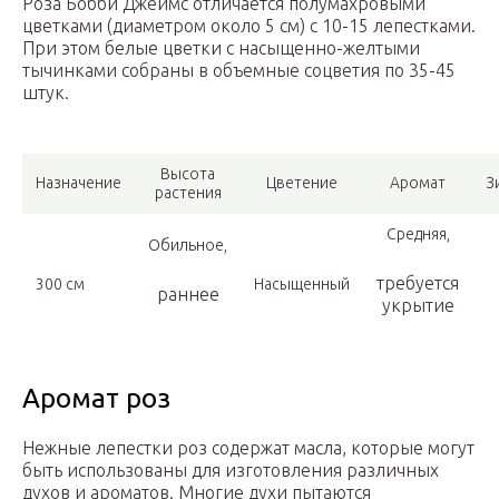
Роза Бобби Джеймс отличается полумахровыми
цветками (диаметром около 5 см) с 10-15 лепестками.
При этом белые цветки с насыщенно-желтыми
тычинками собраны в объемные соцветия по 35-45
штук.
Высота
Назначение
Цветение
Аромат
З
растения
Средняя,
Обильное,
требуется
300 см
Насыщенный
раннее
укрытие
Аромат роз
Нежные лепестки роз содержат масла, которые могут
быть использованы для изготовления различных
духов и ароматов. Многие духи пытаются