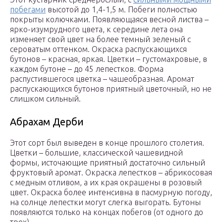
побегами
высотой до 1,4-1,5 м. Побеги полностью
покрыты колючками. Появляющаяся весной листва –
ярко-изумрудного цвета, к середине лета она
изменяет свой цвет на более темный зеленый с
сероватым оттенком. Окраска распускающихся
бутонов – красная, яркая. Цветки – густомахровые, в
каждом бутоне – до 45 лепестков. Форма
распустившегося цветка – чашеобразная. Аромат
распускающихся бутонов приятный цветочный, но не
слишком сильный.
Абрахам Дерби
Этот сорт был выведен в конце прошлого столетия.
Цветки – большие, классической чашевидной
формы, источающие приятный достаточно сильный
фруктовый аромат. Окраска лепестков – абрикосовая
с медным отливом, а их края окрашены в розовый
цвет. Окраска более интенсивна в пасмурную погоду,
на солнце лепестки могут слегка выгорать. Бутоны
появляются только на концах побегов (от одного до