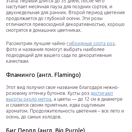
этапа: первый длится до 35 дней, после чего
наступает месячная пауза для поздних сортов, и
двухнедельная для ранних. Второй период цветения
продолжается до глубокой осени. Эти розы
отличаются превосходной декоративностью, хорошо
смотрятся в домашних цветниках.
Рассмотрим лучшие чайно-
гибридные сорта роз
,
фото и названия помогут выбрать наиболее
подходящий для вашего сада по декоративным
качествам.
Фламинго (англ. Flamingo)
Этот вид получил свое название благодаря нежно-
розовому оттенку бутонов. Кусты роз
достигают
высоты около метра
, а цветы — до 12 см в диаметре
и славятся своим приятным, едва ощутимым
ароматом. Продолжительность цветения – все лето и
осень, до самых холодов.
Биг Перпл (англ. Big Purple)