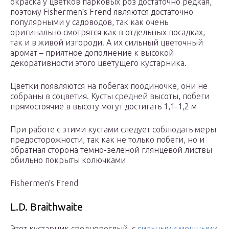
окраска у цветков парковых роз достаточно редкая,
поэтому Fishermenꞌs Frend являются достаточно
популярными у садоводов, так как очень
оригинально смотрятся как в отдельных посадках,
так и в живой изгороди. А их сильный цветочный
аромат – приятное дополнение к высокой
декоративности этого цветущего кустарника.
Цветки появляются на побегах поодиночке, они не
собраны в соцветия. Кусты средней высоты, побеги
прямостоячие в высоту могут достигать 1,1-1,2 м
При работе с этими кустами следует соблюдать меры
предосторожности, так как не только побеги, но и
обратная сторона темно-зеленой глянцевой листвы
обильно покрыты колючками
Fishermenꞌs Frend
L.D. Braithwaite
Этот кустарник среднерослый, с
сильными мощными