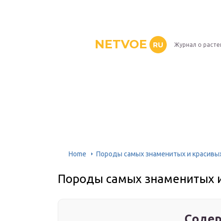
NETVOE
RU
Журнал о расте
Home
Породы самых знаменитых и красивы
Породы самых знаменитых и
Содер