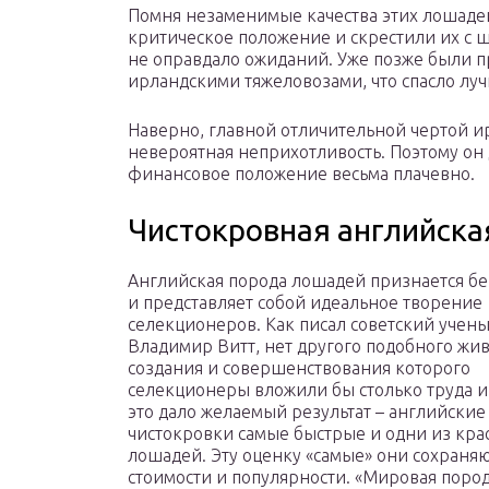
Помня незаменимые качества этих лошадей
критическое положение и скрестили их с 
не оправдало ожиданий. Уже позже были п
ирландскими тяжеловозами, что спасло луч
Наверно, главной отличительной чертой ир
невероятная неприхотливость. Поэтому он 
финансовое положение весьма плачевно.
Чистокровная английска
Английская порода лошадей признается б
и представляет собой идеальное творение
селекционеров. Как писал советский учен
Владимир Витт, нет другого подобного жив
создания и совершенствования которого
селекционеры вложили бы столько труда и 
это дало желаемый результат – английские
чистокровки самые быстрые и одни из кр
лошадей. Эту оценку «самые» они сохраняю
стоимости и популярности. «Мировая поро