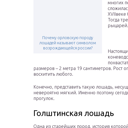
многих п
сложилас
XVIIвеке
Тогда тр
рыцарей
Почему орловскую породу
лошадей называют символом
возрождающейся россии?
Настоящи
коневодс
похваста
размеров – 2 метра 19 сантиметров. Рост 
восхитить любого.
Конечно, представить такую лошадь, несущ
невероятно мягкий. Именно поэтому сегодн
прогулок.
Голштинская лошадь
Одна из старейших пород, история которой 