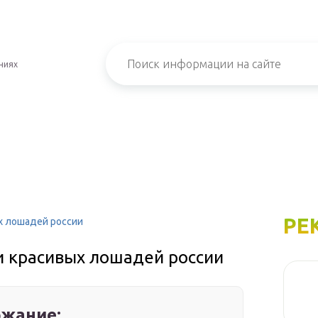
ниях
РЕ
х лошадей россии
 красивых лошадей россии
жание: