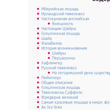
Иберийская лошадь
Ирландский тяжеловоз
Чистокровная английская
Внешность
Настоящие Шайры
Голштинская лошадь
Шайр
Фалабелла
История возникновения
Шайры
Першероны
Хафлингер
Русский тяжеловоз
На сегодняшний день существуе
Пейнтхорс
Общее описание
Голштинская лошадь
Тяжеловозы Суффолк
Фредерик великий
Самые красивые лошади в мире: ф
Ак Гез Гели