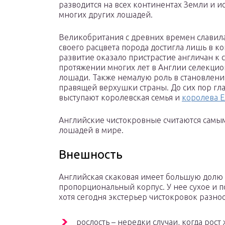
разводится на всех континентах Земли и 
многих других лошадей.
Великобритания с древних времен славил
своего расцвета порода достигла лишь в к
развитие оказало пристрастие англичан к с
протяжении многих лет в Англии селекцио
лошади. Также немалую роль в становлени
правящей верхушки страны. До сих пор гл
выступают королевская семья и
королева Е
Английские чистокровные считаются самы
лошадей в мире.
Внешность
Английская скаковая имеет большую долю 
пропорциональный корпус. У нее сухое и п
хотя сегодня экстерьер чистокровок разн
рослость – нередки случаи, когда рост