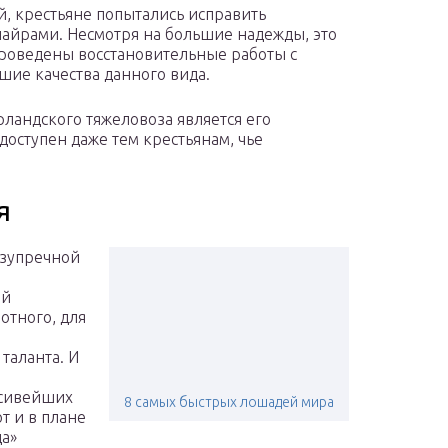
, крестьяне попытались исправить
шайрами. Несмотря на большие надежды, это
роведены восстановительные работы с
шие качества данного вида.
ландского тяжеловоза является его
доступен даже тем крестьянам, чье
я
езупречной
ый
отного, для
таланта. И
асивейших
8 самых быстрых лошадей мира
т и в плане
да»