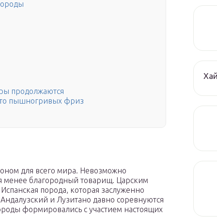
породы
Ха
оры продолжаются
ото пышногривых фриз
лоном для всего мира. Невозможно
ся менее благородный товарищ. Царским
 Испанская порода, которая заслуженно
а Андалузский и Лузитано давно соревнуются
породы формировались с участием настоящих