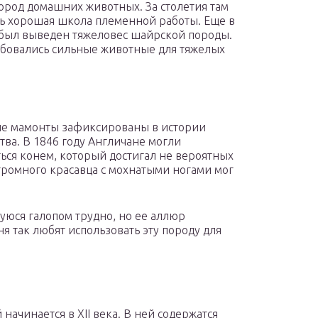
ород домашних животных. За столетия там
ь хорошая школа племенной работы. Еще в
 был выведен тяжеловес шайрской породы.
ебовались сильные животные для тяжелых
.
е мамонты зафиксированы в истории
тва. В 1846 году Англичане могли
ться конем, который достигал не вероятных
огромного красавца с мохнатыми ногами мог
уюся галопом трудно, но ее аллюр
я так любят использовать эту породу для
начинается в XII века. В ней содержатся