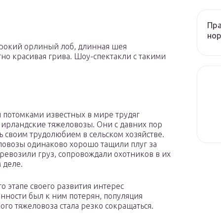
Пра
нор
рокий орлиный лоб, длинная шея
но красивая грива. Шоу-спектакли с такими
потомками известных в мире трудяг
 ирландские тяжеловозы. Они с давних пор
ь своим трудолюбием в сельском хозяйстве.
ловозы одинаково хорошо тащили плуг за
еревозили груз, сопровождали охотников в их
 деле.
то этапе своего развития интерес
нности был к ним потерян, популяция
ого тяжеловоза стала резко сокращаться.