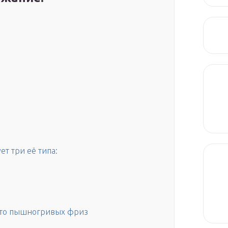
т три её типа:
ото пышногривых фриз