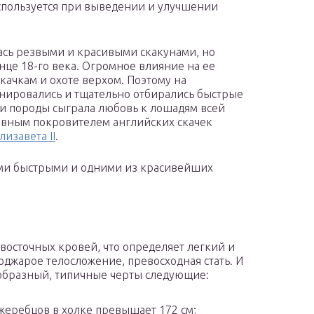
используется при выведении и улучшении
ась резвыми и красивыми скакунами, но
онце 18-го века. Огромное влияние на ее
качкам и охоте верхом. Поэтому на
нировались и тщательно отбирались быстрые
и породы сыграла любовь к лошадям всей
авным покровителем английских скачек
лизавета II
.
ми быстрыми и одними из красивейших
восточных кровей, что определяет легкий и
оджарое телосложение, превосходная стать. И
ообразный, типичные черты следующие:
 жеребцов в холке превышает 172 см;