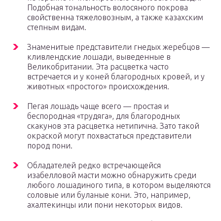
Подобная тональность волосяного покрова
свойственна тяжеловозным, а также казахским
степным видам.
Знаменитые представители гнедых жеребцов —
кливлендские лошади, выведенные в
Великобритании. Эта расцветка часто
встречается и у коней благородных кровей, и у
животных «простого» происхождения.
Пегая лошадь чаще всего — простая и
беспородная «трудяга», для благородных
скакунов эта расцветка нетипична. Зато такой
окраской могут похвастаться представители
пород пони.
Обладателей редко встречающейся
изабелловой масти можно обнаружить среди
любого лошадиного типа, в котором выделяются
соловые или буланые кони. Это, например,
ахалтекинцы или пони некоторых видов.