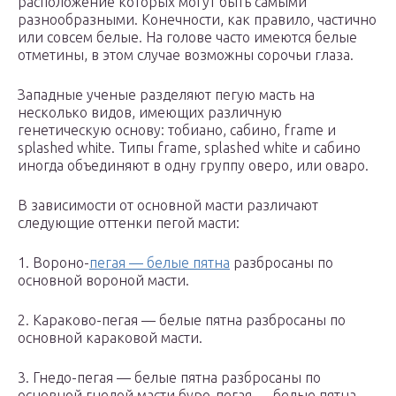
расположение которых могут быть самыми
разнообразными. Конечности, как правило, частично
или совсем белые. На голове часто имеются белые
отметины, в этом случае возможны сорочьи глаза.
Западные ученые разделяют пегую масть на
несколько видов, имеющих различную
генетическую основу: тобиано, сабино, frame и
splashed white. Типы frame, splashed white и сабино
иногда объединяют в одну группу оверо, или оваро.
В зависимости от основной масти различают
следующие оттенки пегой масти:
1. Вороно-
пегая — белые пятна
разбросаны по
основной вороной масти.
2. Караково-пегая — белые пятна разбросаны по
основной караковой масти.
3. Гнедо-пегая — белые пятна разбросаны по
основной гнедой масти.буро-пегая — белые пятна