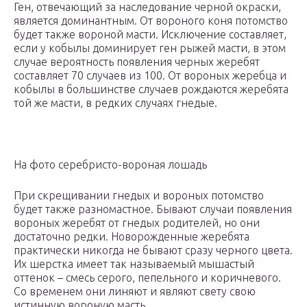
Ген, отвечающий за наследование черной окраски,
является доминантным. От вороного коня потомство
будет также вороной масти. Исключение составляет,
если у кобылы доминирует ген рыжей масти, в этом
случае вероятность появления черных жеребят
составляет 70 случаев из 100. От вороных жеребца и
кобылы в большинстве случаев рождаются жеребята
той же масти, в редких случаях гнедые.
На фото серебристо-вороная лошадь
При скрещивании гнедых и вороных потомство
будет также разномастное. Бывают случаи появления
вороных жеребят от гнедых родителей, но они
достаточно редки. Новорожденные жеребята
практически никогда не бывают сразу черного цвета.
Их шерстка имеет так называемый мышастый
оттенок – смесь серого, пепельного и коричневого.
Со временем они линяют и являют свету свою
истинную вороную масть.