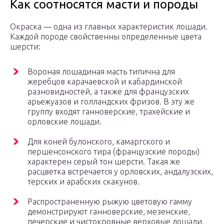
Как соотносятся масти и породы
Окраска — одна из главных характеристик лошади.
Каждой породе свойственны определенные цвета
шерсти:
Вороная лошадиная масть типична для
жеребцов карачаевской и кабардинской
разновидностей, а также для французских
арьежуазов и голландских фризов. В эту же
группу входят ганноверские, трахейские и
орловские лошади.
Для коней булонского, камаргского и
першенсонского тира (французские породы)
характерен серый тон шерсти. Такая же
расцветка встречается у орловских, андалузских,
терских и арабских скакунов.
Распространенную рыжую цветовую гамму
демонстрируют ганноверские, мезенские,
печерские и чистокровные верховые лошади.