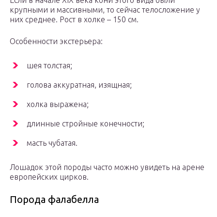
Если в начале XIX века кони этого вида были
крупными и массивными, то сейчас телосложение у
них среднее. Рост в холке – 150 см.
Особенности экстерьера:
шея толстая;
голова аккуратная, изящная;
холка выражена;
длинные стройные конечности;
масть чубатая.
Лошадок этой породы часто можно увидеть на арене
европейских цирков.
Порода фалабелла