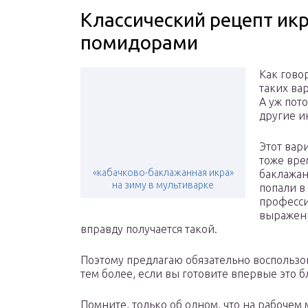
Классический рецепт ик
помидорами
Как говор
таких ва
А уж пот
другие и
Этот вар
тоже вре
«кабачково-баклажанная икра»
баклажан
на зиму в мультиварке
попали в
професси
выражени
вправду получается такой.
Поэтому предлагаю обязательно воспользо
тем более, если вы готовите впервые это б
Помните, только об одном, что на рабочем 