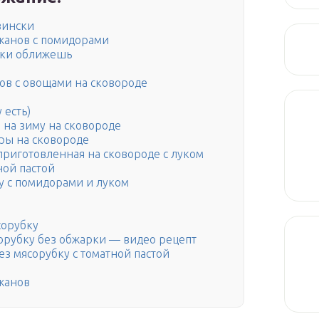
зински
ажанов с помидорами
ики оближешь
ов с овощами на сковороде
 есть)
 на зиму на сковороде
ры на сковороде
приготовленная на сковороде с луком
ной пастой
у с помидорами и луком
сорубку
орубку без обжарки — видео рецепт
ез мясорубку с томатной пастой
жанов