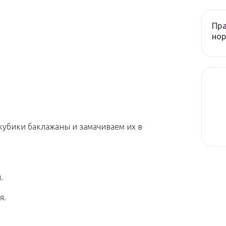
Пра
нор
 кубики баклажаны и замачиваем их в
и.
я.