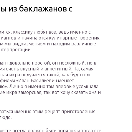
ры из баклажанов с
ится, классику любят все, ведь именно с
риантов и начинаются кулинарные творения.
ом мы видоизменяем и находим различные
нтерпретации.
иант довольно простой, он несложный, но в
мя очень вкусный и аппетитный. Та, самая
ная икра получается такой, как будто вы
 фильм «Иван Васильевич меняет
ю». Лично я именно там впервые услышала
е икра заморская, так вот хочу сказать она и
ваться именно этим рецепт приготовления,
людо.
месте всегда должен быть порядок и тогда все