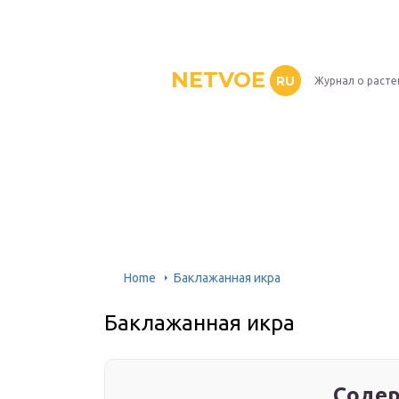
NETVOE
RU
Журнал о расте
Home
Баклажанная икра
Баклажанная икра
Содер