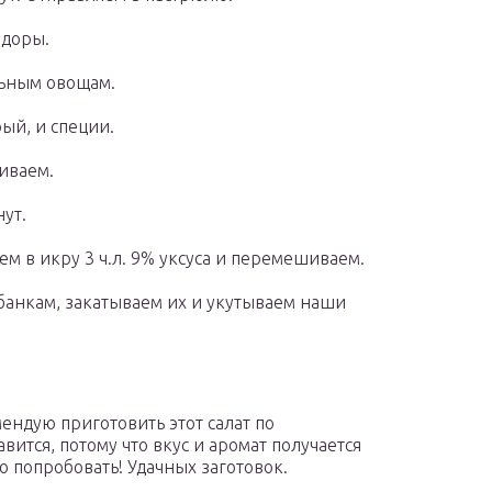
идоры.
льным овощам.
ый, и специи.
шиваем.
нут.
ем в икру 3 ч.л. 9% уксуса и перемешиваем.
банкам, закатываем их и укутываем наши
ндую приготовить этот салат по
вится, потому что вкус и аромат получается
 попробовать! Удачных заготовок.