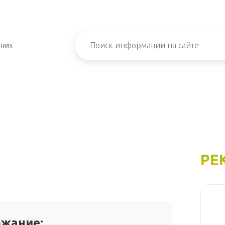
ниях
РЕ
жание: