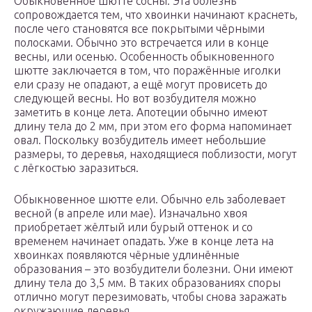
Обыкновенное шютте сосны. Эта болезнь
сопровождается тем, что хвоинки начинают краснеть,
после чего становятся все покрытыми чёрными
полосками. Обычно это встречается или в конце
весны, или осенью. Особенность обыкновенного
шютте заключается в том, что поражённые иголки
ели сразу не опадают, а ещё могут провисеть до
следующей весны. Но вот возбудителя можно
заметить в конце лета. Апотеции обычно имеют
длину тела до 2 мм, при этом его форма напоминает
овал. Поскольку возбудитель имеет небольшие
размеры, то деревья, находящиеся поблизости, могут
с лёгкостью заразиться.
Обыкновенное шютте ели. Обычно ель заболевает
весной (в апреле или мае). Изначально хвоя
приобретает жёлтый или бурый оттенок и со
временем начинает опадать. Уже в конце лета на
хвоинках появляются чёрные удлинённые
образования – это возбудители болезни. Они имеют
длину тела до 3,5 мм. В таких образованиях споры
отлично могут перезимовать, чтобы снова заражать
окружающие деревья