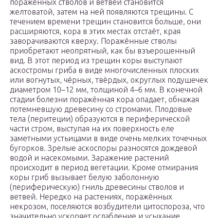
поражённых стволов и ветвей становится
желтоватой, затем на ней появляются трещины. С
течением времени трещин становится больше, они
расширяются, кора в этих местах отстаёт, края
заворачиваются кверху. Поражённые стволы
приобретают неопрятный, как бы взъерошенный
вид. В этот период из трещин коры выступают
аскостромы гриба в виде многочисленных плоских
или вогнутых, чёрных, твёрдых, округлых подушечек
диаметром 10–12 мм, толщиной 4–6 мм. В конечной
стадии болезни поражённая кора опадает, обнажая
потемневшую древесину со стромами. Плодовые
тела (перитеции) образуются в периферической
части стром, выступая на их поверхность еле
заметными устьицами в виде очень мелких точечных
бугорков. Зрелые аскоспоры разносятся дождевой
водой и насекомыми. Заражение растений
происходит в период вегетации. Кроме отмирания
коры гриб вызывает белую заболонную
(периферическую) гниль древесины стволов и
ветвей. Нередко на растениях, поражённых
некрозом, поселяются возбудители цитоспороза, что
значительно ускоряет ослабление и усыхание