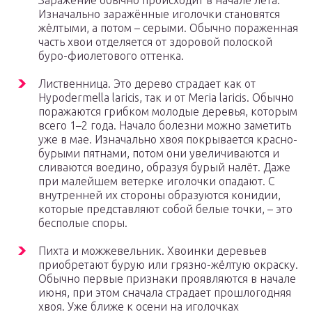
Заражение обычно происходит в начале лета.
Изначально заражённые иголочки становятся
жёлтыми, а потом – серыми. Обычно пораженная
часть хвои отделяется от здоровой полоской
буро-фиолетового оттенка.
Лиственница. Это дерево страдает как от
Hypodermella laricis, так и от Meria laricis. Обычно
поражаются грибком молодые деревья, которым
всего 1–2 года. Начало болезни можно заметить
уже в мае. Изначально хвоя покрывается красно-
бурыми пятнами, потом они увеличиваются и
сливаются воедино, образуя бурый налёт. Даже
при малейшем ветерке иголочки опадают. С
внутренней их стороны образуются конидии,
которые представляют собой белые точки, – это
бесполые споры.
Пихта и можжевельник. Хвоинки деревьев
приобретают бурую или грязно-жёлтую окраску.
Обычно первые признаки проявляются в начале
июня, при этом сначала страдает прошлогодняя
хвоя. Уже ближе к осени на иголочках