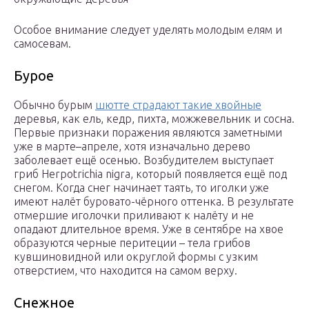
Особое внимание следует уделять молодым елям и
самосевам.
Бурое
Обычно бурым
шютте страдают такие хвойные
деревья, как ель, кедр, пихта, можжевельник и сосна.
Первые признаки поражения являются заметными
уже в марте–апреле, хотя изначально дерево
заболевает ещё осенью. Возбудителем выступает
гриб Herpotrichia nigra, который появляется ещё под
снегом. Когда снег начинает таять, то иголки уже
имеют налёт буровато-чёрного оттенка. В результате
отмершие иголочки приливают к налёту и не
опадают длительное время. Уже в сентябре на хвое
образуются черные перитеции – тела грибов
кувшиновидной или округлой формы с узким
отверстием, что находится на самом верху.
Снежное