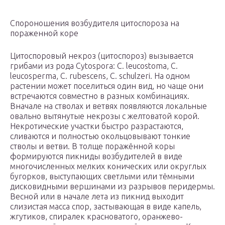
Спороношения возбудителя цитоспороза на
пораженной коре
Цитоспоровый некроз (цитоспороз) вызывается
грибами из рода Cytospora: C. leucostoma, C.
leucosperma, C. rubescens, C. schulzeri. На одном
растении может поселиться один вид, но чаще они
встречаются совместно в разных комбинациях.
Вначале на стволах и ветвях появляются локальные
овально вытянутые некрозы с желтоватой корой.
Некротические участки быстро разрастаются,
сливаются и полностью окольцовывают тонкие
стволы и ветви. В толще поражённой коры
формируются пикниды возбудителей в виде
многочисленных мелких конических или округлых
бугорков, выступающих светлыми или тёмными
дисковидными вершинами из разрывов перидермы.
Весной или в начале лета из пикнид выходит
слизистая масса спор, застывающая в виде капель,
жгутиков, спиралек красноватого, оранжево-