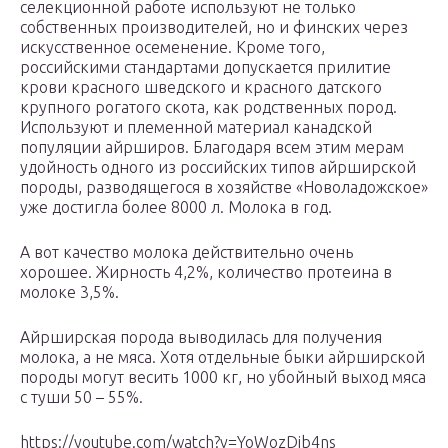
селекционной работе используют не только
собственных производителей, но и финских через
искусственное осеменение. Кроме того,
российскими стандартами допускается прилитие
крови красного шведского и красного датского
крупного рогатого скота, как родственных пород.
Используют и племенной материал канадской
популяции айрширов. Благодаря всем этим мерам
удойность одного из российских типов айрширской
породы, разводящегося в хозяйстве «Новоладожское»
уже достигла более 8000 л. Молока в год.
А вот качество молока действительно очень
хорошее. Жирность 4,2%, количество протеина в
молоке 3,5%.
Айрширская порода выводилась для получения
молока, а не мяса. Хотя отдельные быки айрширской
породы могут весить 1000 кг, но убойный выход мяса
с туши 50 – 55%.
https://youtube.com/watch?v=YoWozDjb4ns