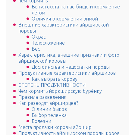
Чем кормить
Выгул скота на пастбище и кормление
летом
Отличия в кормлении зимой
Внешние характеристики айрширской
породы
Окрас
Телосложение
Вес
Характеристика, внешние признаки и фото
айрширской коровы
Достоинства и недостатки породы
Продуктивные характеристики айрширов
Как выбрать корову
СТЕПЕНЬ ПРОДУКТИВНОСТИ
Чем кормить йоркширскую бурёнку
Правила разведения
Как разводят айрширцев?
О линии быков
Выбор теленка
Болезни
Места продажи коровы айршир
Продуктивность айрширской породы коров