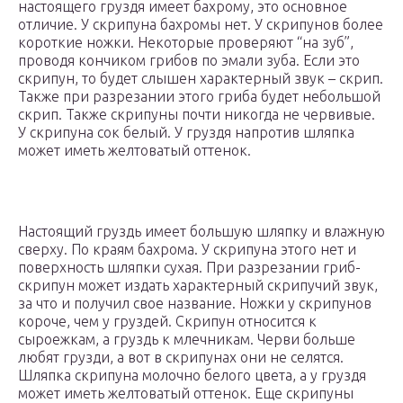
настоящего груздя имеет бахрому, это основное
отличие. У скрипуна бахромы нет. У скрипунов более
короткие ножки. Некоторые проверяют “на зуб”,
проводя кончиком грибов по эмали зуба. Если это
скрипун, то будет слышен характерный звук – скрип.
Также при разрезании этого гриба будет небольшой
скрип. Также скрипуны почти никогда не червивые.
У скрипуна сок белый. У груздя напротив шляпка
может иметь желтоватый оттенок.
Настоящий груздь имеет большую шляпку и влажную
сверху. По краям бахрома. У скрипуна этого нет и
поверхность шляпки сухая. При разрезании гриб-
скрипун может издать характерный скрипучий звук,
за что и получил свое название. Ножки у скрипунов
короче, чем у груздей. Скрипун относится к
сыроежкам, а груздь к млечникам. Черви больше
любят грузди, а вот в скрипунах они не селятся.
Шляпка скрипуна молочно белого цвета, а у груздя
может иметь желтоватый оттенок. Еще скрипуны