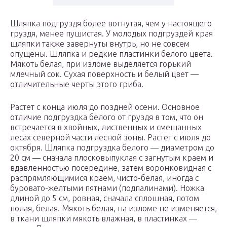
Шляпка подгруздя более вогнутая, чем у настоящего
груздя, менее пушистая. У молодых подгруздей края
шляпки также завернуты внутрь, но не совсем
опущены. Шляпка и редкие пластинки белого цвета.
Мякоть белая, при изломе выделяется горький
млечный сок. Сухая поверхность и белый цвет —
отличительные черты этого гриба.
Растет с конца июля до поздней осени. Основное
отличие подгруздка белого от груздя в том, что он
встречается в хвойных, лиственных и смешанных
лесах северной части лесной зоны. Растет с июля до
октября. Шляпка подгруздка белого — диаметром до
20 см — сначала плосковыпуклая с загнутым краем и
вдавленностью посередине, затем воронковидная с
распрямляющимися краем, чисто-белая, иногда с
буровато-желтыми пятнами (подпалинами). Ножка
длиной до 5 см, ровная, сначала сплошная, потом
полая, белая. Мякоть белая, на изломе не изменяется,
в ткани шляпки мякоть влажная, в пластинках —