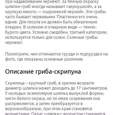
при надавливании чернеют. За темную окраску
шляпки гриб иногда называют «зернушкой», а за
хрупкую мякоть — «сыроежкой черной». Эти грибы
часто бывают червивыми. Пластинки его очень
едкие. Для посола он должен быть обязательно
отварен. В соленом и отварном виде — темно-
бурого цвета. Условно съедобен, третьей категории,
используется только для солки. Соленые грибы
чернеют.
Посмотрите, чем отличаются грузди и подгруздки на
фото, где показаны основные различия.
Описание гриба-скрипуна
Скрипица – крупный гриб, в зрелом возрасте
диаметр шляпки может доходить до 17 сантиметров.
У молодых экземпляров шляпка выпуклой формы,
чисто-белого окраса, но по мере созревания она
распрямляется, а затем преобразуется в
воронкообразную, при этом края становятся
волнистыми. Окрас шляпки с возрастом становится