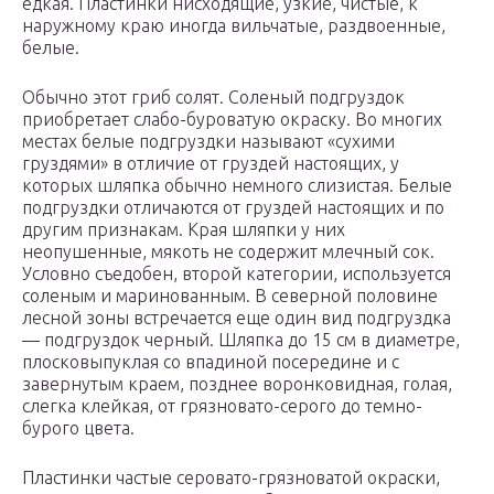
едкая. Пластинки нисходящие, узкие, чистые, к
наружному краю иногда вильчатые, раздвоенные,
белые.
Обычно этот гриб солят. Соленый подгруздок
приобретает слабо-буроватую окраску. Во многих
местах белые подгруздки называют «сухими
груздями» в отличие от груздей настоящих, у
которых шляпка обычно немного слизистая. Белые
подгруздки отличаются от груздей настоящих и по
другим признакам. Края шляпки у них
неопушенные, мякоть не содержит млечный сок.
Условно съедобен, второй категории, используется
соленым и маринованным. В северной половине
лесной зоны встречается еще один вид подгруздка
— подгруздок черный. Шляпка до 15 см в диаметре,
плосковыпуклая со впадиной посередине и с
завернутым краем, позднее воронковидная, голая,
слегка клейкая, от грязновато-серого до темно-
бурого цвета.
Пластинки частые серовато-грязноватой окраски,