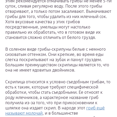
этим рекомендуется отмачивать грибы не менее 5-ти
суток, сливая регулярно воду. После этого грибы
отваривают, а только потом засаливают. Вымачивают
грибы для того, чтобы удалить из них млечный сок.
Хотя вкусовые качества у этих грибов
посредственные, умельцы могут настолько
правильно их обработать, что в готовом виде их
становится сложно отличить от белого груздя.
В соленом виде грибы-скрипуны белые с немного
сизоватым оттенком. Они крепкие, во время еды
слегка поскрипывают на зубах и пахнут груздем.
Большим преимуществом скрипицы является то, что
она не имеет ядовитых двойников.
Скрипица относится к условно съедобным грибам, то
есть к таким, которые требуют специфической
обработки, чтобы стать съедобными. Ее относят к
роду млечников, а характерное название гриб
получила из-за того, что при прикосновении к
шляпке она издает скрип. В народе этот
гриб ещё
называют молочай
, и в большинстве