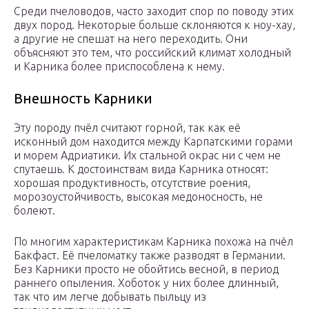
Среди пчеловодов, часто заходит спор по поводу этих
двух пород. Некоторые больше склоняются к ноу-хау,
а другие не спешат на него переходить. Они
объясняют это тем, что российский климат холодный
и Карника более приспособлена к нему.
Внешность Карники
Эту породу пчёл считают горной, так как её
исконный дом находится между Карпатскими горами
и морем Адриатики. Их стальной окрас ни с чем не
спутаешь. К достоинствам вида Карника относят:
хорошая продуктивность, отсутствие роения,
морозоустойчивость, высокая медоносность, не
болеют.
По многим характеристикам Карника похожа на пчёл
Бакфаст. Её пчеломатку также разводят в Германии.
Без Карники просто не обойтись весной, в период
раннего опыления. Хоботок у них более длинный,
так что им легче добывать пыльцу из