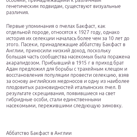
особями, принадлежащими к различным
генетическим подвидам, существуют визуальные
различия.
Первые упоминания о пчелах Бакфаст, как
отдельной породе, относятся к 1927 году, однако
история их селекции началась более чем за 10 лет до
этого. Пасеки, принадлежащие аббатству Бакфаст в
Англии, приносили низкий доход, поскольку
большая часть сообщества насекомых была поражена
акарапидозом. Прибывший в 1915 г в приход брат
Адам предложил для борьбы с трахейным клещом и
восстановления популяции провести селекцию, взяв
за основу английских медоносов и одну из наиболее
плодовитых разновидностей итальянских пчел. В
результате скрещивания, появившиеся на свет
гибридные особи, стали единственными
насекомыми, пережившими следующую зимовку.
Аббатство Бакфаст в Англии