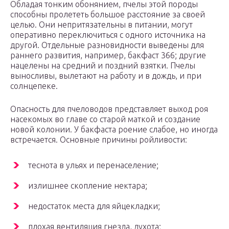
Обладая тонким обонянием, пчелы этой породы
способны пролететь большое расстояние за своей
целью. Они непритязательны в питании, могут
оперативно переключиться с одного источника на
другой. Отдельные разновидности выведены для
раннего развития, например, бакфаст 366; другие
нацелены на средний и поздний взятки. Пчелы
выносливы, вылетают на работу и в дождь, и при
солнцепеке.
Опасность для пчеловодов представляет выход роя
насекомых во главе со старой маткой и создание
новой колонии. У бакфаста роение слабое, но иногда
встречается. Основные причины ройливости:
теснота в ульях и перенаселение;
излишнее скопление нектара;
недостаток места для яйцекладки;
плохая вентиляция гнезда, духота;