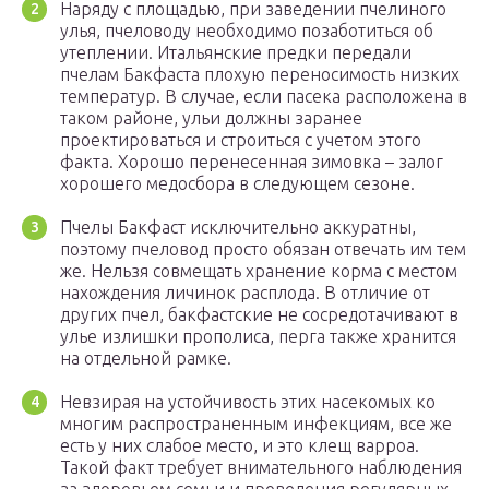
Наряду с площадью, при заведении пчелиного
улья, пчеловоду необходимо позаботиться об
утеплении. Итальянские предки передали
пчелам Бакфаста плохую переносимость низких
температур. В случае, если пасека расположена в
таком районе, ульи должны заранее
проектироваться и строиться с учетом этого
факта. Хорошо перенесенная зимовка – залог
хорошего медосбора в следующем сезоне.
Пчелы Бакфаст исключительно аккуратны,
поэтому пчеловод просто обязан отвечать им тем
же. Нельзя совмещать хранение корма с местом
нахождения личинок расплода. В отличие от
других пчел, бакфастские не сосредотачивают в
улье излишки прополиса, перга также хранится
на отдельной рамке.
Невзирая на устойчивость этих насекомых ко
многим распространенным инфекциям, все же
есть у них слабое место, и это клещ варроа.
Такой факт требует внимательного наблюдения